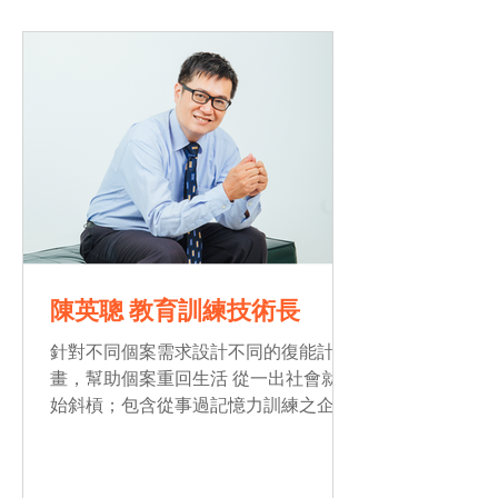
陳英聰 教育訓練技術長
針對不同個案需求設計不同的復能計
畫，幫助個案重回生活 從一出社會就開
始斜槓；包含從事過記憶力訓練之企管
顧問公司、金融業與電子業、電信設備
業等，後來因祖父母的長期照顧經驗與
父親嚴重頭部外傷運用所學創造出獲救