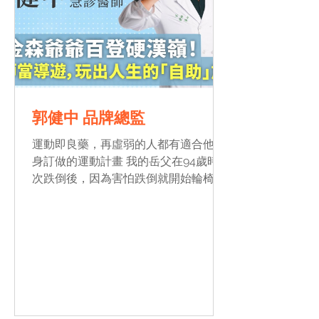
郭健中 品牌總監
運動即良藥，再虛弱的人都有適合他量
身訂做的運動計畫 我的岳父在94歲時一
次跌倒後，因為害怕跌倒就開始輪椅，
坐輪椅看似安全，卻喪失了運動鍛鍊的
機會，半年不到就退化成肌少症， 無法
自己站起，失去行動能力、生活品質低
落。 全家陪著岳父用兩枝健走杖練習走
路，支撐點的增加提升了穩定性...