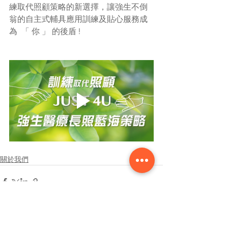
練取代照顧策略的新選擇，讓強生不倒
翁的自主式輔具應用訓練及貼心服務成
為  「 你 」 的後盾 !
關於我們