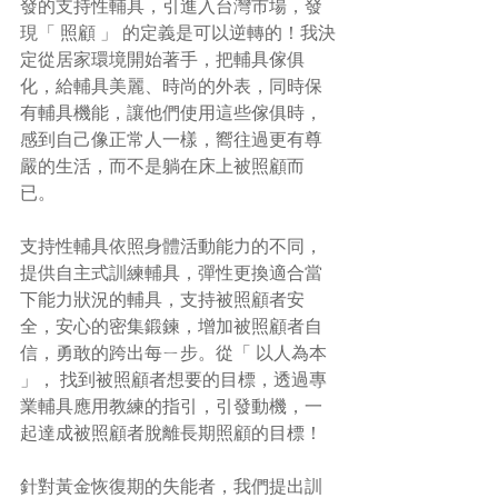
發的支持性輔具，引進入台灣市場，發
現「 照顧 」 的定義是可以逆轉的！我決
定從居家環境開始著手，把輔具傢俱
化，給輔具美麗、時尚的外表，同時保
有輔具機能，讓他們使用這些傢俱時，
感到自己像正常人一樣，嚮往過更有尊
嚴的生活，而不是躺在床上被照顧而
已。
支持性輔具依照身體活動能力的不同，
提供自主式訓練輔具，彈性更換適合當
下能力狀況的輔具，支持被照顧者安
全，安心的密集鍛鍊，增加被照顧者自
信，勇敢的跨出每ㄧ步。從「 以人為本 
」， 找到被照顧者想要的目標，透過專
業輔具應用教練的指引，引發動機，一
起達成被照顧者脫離長期照顧的目標！
針對黃金恢復期的失能者，我們提出訓