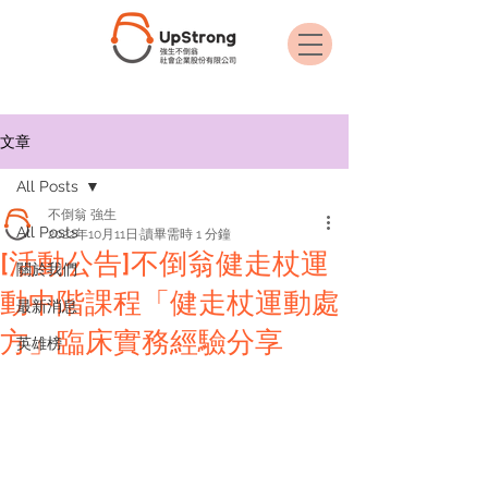
文章
All Posts
不倒翁 強生
All Posts
2022年10月11日
讀畢需時 1 分鐘
[活動公告]不倒翁健走杖運
關於我們
動中階課程「健走杖運動處
最新消息
方」臨床實務經驗分享
英雄榜