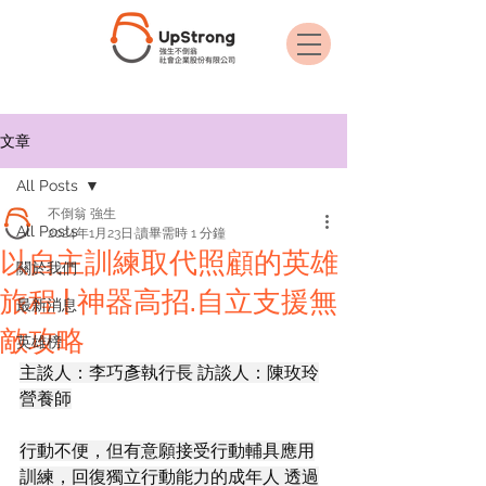
文章
All Posts
不倒翁 強生
All Posts
2024年1月23日
讀畢需時 1 分鐘
以自主訓練取代照顧的英雄
關於我們
旅程 | 神器高招.自立支援無
最新消息
敵攻略
英雄榜
主談人：李巧彥執行長 訪談人：陳玫玲
營養師
行動不便，但有意願接受行動輔具應用
訓練，回復獨立行動能力的成年人 透過