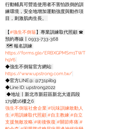
行動輔具可營造使用者不害怕跌倒的訓
練環境，安全地增加運動強度與動作項
目，刺激肌肉生長。 
【
#強生不倒翁
】專業訓練取代照顧 ☎ 
預約專線〡0933-733-368
 🗺️ 報名訓練 
https://forms.gle/ERBXGPMSm1TWT
h9Y6
◆強生不倒翁官方網站: 
https://www.upstrong.com.tw/
◆官方LINE@: @731piibg
◆Line ID: upstrong2022
 ◆地址〡新北市新莊區新北大道四段
179號16樓之6 
強生不倒翁社會企業
#玩味訓練敢動人
生
#用訓練取代照顧
#自主教練
#自立
支援無敵攻略
#術後恢復
#關節疼痛
#
帕金森
#因肥胖或糖尿病周邊神經病變